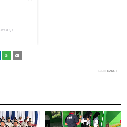
kawang)
LEBIH BARU