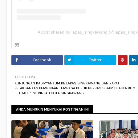
A post shared by lapas_singkawang (@lapas_sing
Facebook
Twitter
LEBIH LAMA
KUNJUNGAN KADIVYANKUM KE LAPAS SINGKAWANG DAN RAPAT
PELAKSANAAN PEMBINAAN LEMBAGA PUBLIK BERBASIS HAM DI AULA BUMI
BETUAH PEMERINTAH KOTA SINGKAWANG
ANDA MUNGKIN MENYUKAI POSTINGAN INI