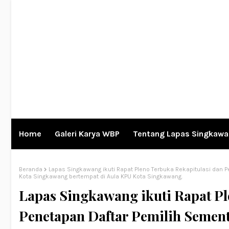
Home
Galeri Karya WBP
Tentang Lapas Singkaw
Beranda
Lapas Singkawang ikuti Rapat Pleno Terbuka Rekapitulasi dan P
Kota Singkawang bertempat di Aula KPU Kota Singkawang.
Lapas Singkawang ikuti Rapat Pl
Penetapan Daftar Pemilih Semen