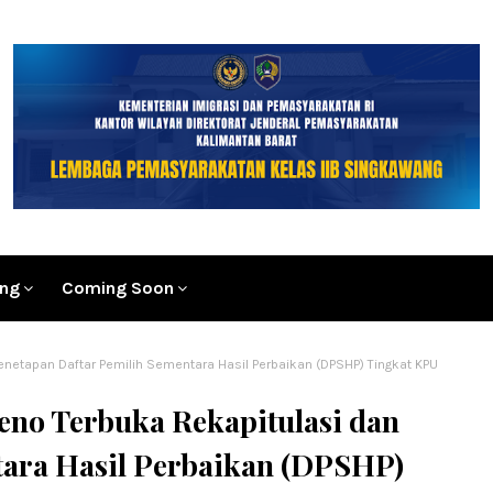
ang
Coming Soon
enetapan Daftar Pemilih Sementara Hasil Perbaikan (DPSHP) Tingkat KPU
eno Terbuka Rekapitulasi dan
tara Hasil Perbaikan (DPSHP)