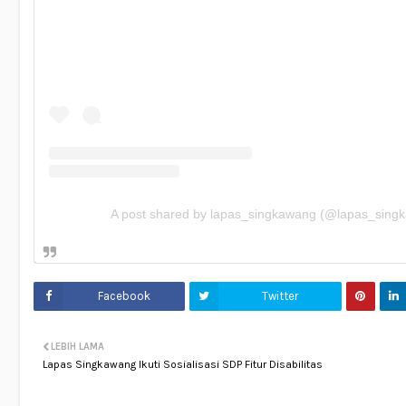
A post shared by lapas_singkawang (@lapas_sing
Facebook
Twitter
LEBIH LAMA
Lapas Singkawang Ikuti Sosialisasi SDP Fitur Disabilitas