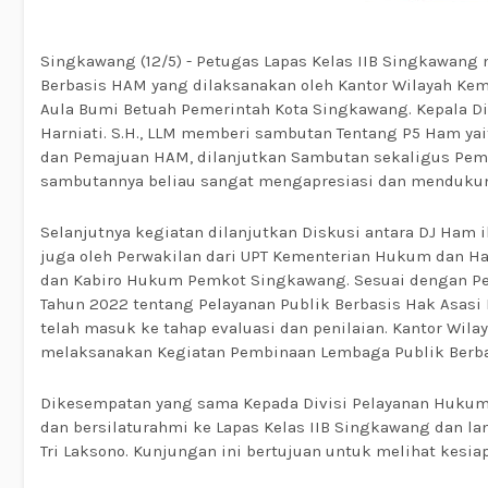
Singkawang (12/5) - Petugas Lapas Kelas IIB Singkawan
Berbasis HAM yang dilaksanakan oleh Kantor Wilayah K
Aula Bumi Betuah Pemerintah Kota Singkawang. Kepala D
Harniati. S.H., LLM memberi sambutan Tentang P5 Ham y
dan Pemajuan HAM, dilanjutkan Sambutan sekaligus Pemb
sambutannya beliau sangat mengapresiasi dan mendukun
Selanjutnya kegiatan dilanjutkan Diskusi antara DJ Ham ib
juga oleh Perwakilan dari UPT Kementerian Hukum dan Ha
dan Kabiro Hukum Pemkot Singkawang. Sesuai dengan Pe
Tahun 2022 tentang Pelayanan Publik Berbasis Hak Asas
telah masuk ke tahap evaluasi dan penilaian. Kantor Wi
melaksanakan Kegiatan Pembinaan Lembaga Publik Berba
Dikesempatan yang sama Kepada Divisi Pelayanan Hukum d
dan bersilaturahmi ke Lapas Kelas IIB Singkawang dan la
Tri Laksono. Kunjungan ini bertujuan untuk melihat kesi