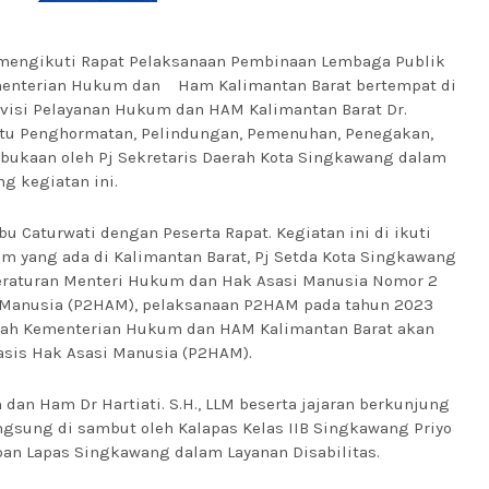
g mengikuti Rapat Pelaksanaan Pembinaan Lembaga Publik
ementerian Hukum dan Ham Kalimantan Barat bertempat di
ivisi Pelayanan Hukum dan HAM Kalimantan Barat Dr.
aitu Penghormatan, Pelindungan, Pemenuhan, Penegakan,
ukaan oleh Pj Sekretaris Daerah Kota Singkawang dalam
g kegiatan ini.
u Caturwati dengan Peserta Rapat. Kegiatan ini di ikuti
m yang ada di Kalimantan Barat, Pj Setda Kota Singkawang
raturan Menteri Hukum dan Hak Asasi Manusia Nomor 2
i Manusia (P2HAM), pelaksanaan P2HAM pada tahun 2023
layah Kementerian Hukum dan HAM Kalimantan Barat akan
sis Hak Asasi Manusia (P2HAM).
an Ham Dr Hartiati. S.H., LLM beserta jajaran berkunjung
ngsung di sambut oleh Kalapas Kelas IIB Singkawang Priyo
apan Lapas Singkawang dalam Layanan Disabilitas.