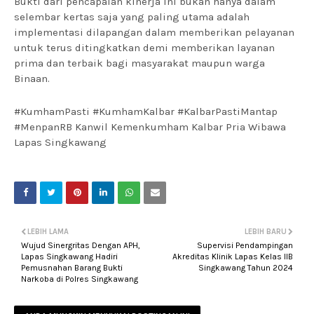
Bukti dari pencapaian kinerja ini bukan hanya dalam
selembar kertas saja yang paling utama adalah
implementasi dilapangan dalam memberikan pelayanan
untuk terus ditingkatkan demi memberikan layanan
prima dan terbaik bagi masyarakat maupun warga
Binaan.
#KumhamPasti #KumhamKalbar #KalbarPastiMantap
#MenpanRB Kanwil Kemenkumham Kalbar Pria Wibawa
Lapas Singkawang
LEBIH LAMA
LEBIH BARU
Wujud Sinergritas Dengan APH,
Supervisi Pendampingan
Lapas Singkawang Hadiri
Akreditas Klinik Lapas Kelas IIB
Pemusnahan Barang Bukti
Singkawang Tahun 2024
Narkoba di Polres Singkawang