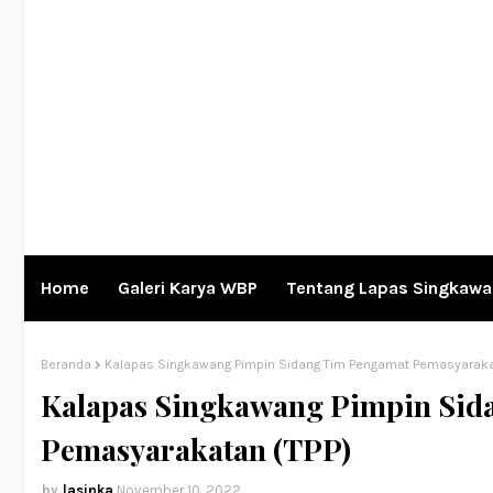
Home
Galeri Karya WBP
Tentang Lapas Singkaw
Beranda
Kalapas Singkawang Pimpin Sidang Tim Pengamat Pemasyaraka
Kalapas Singkawang Pimpin Sid
Pemasyarakatan (TPP)
lasinka
November 10, 2022