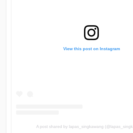
View this post on Instagram
A post shared by lapas_singkawang (@lapas_sing