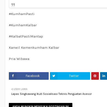
#KumhamPasti
#KumhamKalbar
#KalbatPastiMantap
Kanwil Kemenkumham Kalbar
Pria Wibawa
Facebook
Twitter
LEBIH LAMA
Lapas Singkawang Ikuti Sosialisasi Teknis Penguatan Asesor
ANDA MUNGKIN MENYUKAI POSTINGAN INI