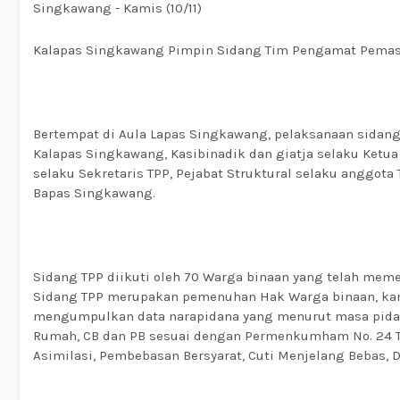
Singkawang - Kamis (10/11)
Kalapas Singkawang Pimpin Sidang Tim Pengamat Pemasy
Bertempat di Aula Lapas Singkawang, pelaksanaan sidan
Kalapas Singkawang, Kasibinadik dan giatja selaku Ketu
selaku Sekretaris TPP, Pejabat Struktural selaku anggo
Bapas Singkawang.
Sidang TPP diikuti oleh 70 Warga binaan yang telah memen
Sidang TPP merupakan pemenuhan Hak Warga binaan, karen
mengumpulkan data narapidana yang menurut masa pidan
Rumah, CB dan PB sesuai dengan Permenkumham No. 24 Ta
Asimilasi, Pembebasan Bersyarat, Cuti Menjelang Bebas, D