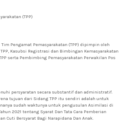
arakatan (TPP)
g Tim Pengamat Pemasyarakatan (TPP) dipimpin oleh
a TPP, Kasubsi Registrasi dan Bimbingan Kemasyarakatan
ta TPP serta Pembimbing Pemasyarakatan Perwakilan Pos
uhi persyaratan secara substantif dan administratif.
a tujuan dari Sidang TPP itu sendiri adalah untuk
anya sudah waktunya untuk pengusulan Asimilasi di
hun 2021 tentang Syarat Dan Tata Cara Pemberian
an Cuti Bersyarat Bagi Narapidana Dan Anak.