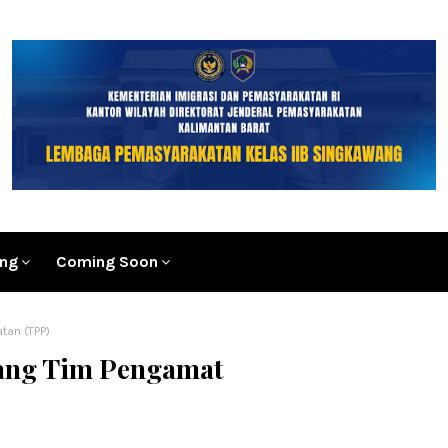
ang
Coming Soon
tan (TPP)
ang Tim Pengamat