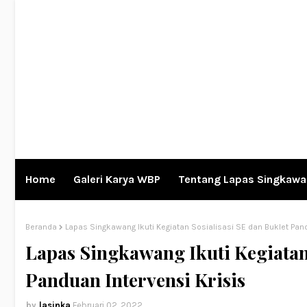
Home
Galeri Karya WBP
Tentang Lapas Singkaw
Beranda
Lapas Singkawang Ikuti Kegiatan Sosialisasi SE dan Buklet Pand
Lapas Singkawang Ikuti Kegiatan 
Panduan Intervensi Krisis
lasinka
Februari 02, 2022