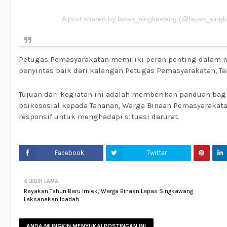
A post shared by lapas_singkawang (@lapas_sing
Petugas Pemasyarakatan memiliki peran penting dalam 
penyintas baik dari kalangan Petugas Pemasyarakatan, T
Tujuan dari kegiatan ini adalah memberikan panduan b
psikososial kepada Tahanan, Warga Binaan Pemasyarakata
responsif untuk menghadapi situasi darurat.
Facebook
Twitter
LEBIH LAMA
Rayakan Tahun Baru Imlek, Warga Binaan Lapas Singkawang
Laksanakan Ibadah
ANDA MUNGKIN MENYUKAI POSTINGAN INI