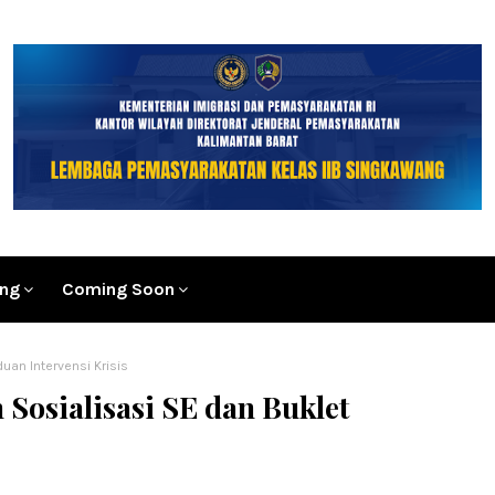
ang
Coming Soon
uan Intervensi Krisis
Sosialisasi SE dan Buklet