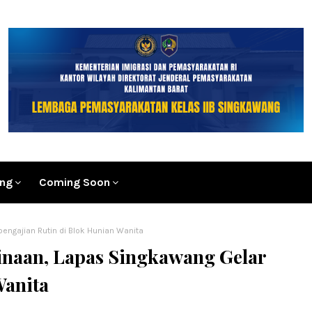
ang
Coming Soon
engajian Rutin di Blok Hunian Wanita
naan, Lapas Singkawang Gelar
Wanita