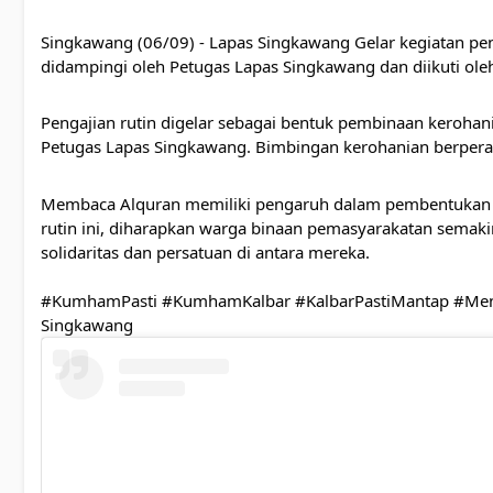
Singkawang (06/09) - Lapas Singkawang Gelar kegiatan pen
didampingi oleh Petugas Lapas Singkawang dan diikuti ol
Pengajian rutin digelar sebagai bentuk pembinaan keroha
Petugas Lapas Singkawang. Bimbingan kerohanian berperan 
Membaca Alquran memiliki pengaruh dalam pembentukan m
rutin ini, diharapkan warga binaan pemasyarakatan semakin
solidaritas dan persatuan di antara mereka.
#KumhamPasti #KumhamKalbar #KalbarPastiMantap #Men
Singkawang  