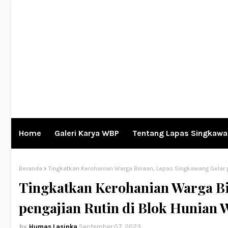
Home
Galeri Karya WBP
Tentang Lapas Singkaw
Beranda
Tingkatkan Kerohanian Warga Binaan, Lapas Singkawang Gelar p
Tingkatkan Kerohanian Warga Bi
pengajian Rutin di Blok Hunian 
Humas Lasinka
September 07, 2023