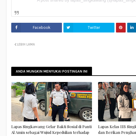
A post shared by lapas_singkawang (@lapas_sing
Facebook
Twitter
LEBIH LAMA
ANDA MUNGKIN MENYUKAI POSTINGAN INI
Lapas Singkawang Gelar Bakti Sosial di Panti
Lapas Kelas IIB Sing
Al Amin sebagai Wujud Kepedulian terhadap
dan Berikan Pengha