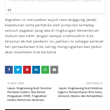
A post shared by lapas_singkawang (@lapas_singkawang)
Kegiatan ini merupakan wujud rasa tanggung jawab,
kepedulian serta perhatian oleh pimpinan terhadap
seluruh pegawai yang ada di lingkungan Kementerian
Hukum dan HAM. Jangan sampai silahturahmi kita
terputus akibat pandemi ini, jadikan ini sebagai perkuat
tali persaudaraan kita, saling mengingatkan dan peduli
akan kesehatan kita bersama.
LEBIH LAMA
LEBIH BARU
Lapas Singkawang Ikuti Seminar
Lapas Singkawang Ikuti Webinar
Penilaian Indeks Tata Kelola
Urgensi Pembentukan RUU Grasi,
Pengadaan (ITKP), Tingkatkan
Amnesti, Abolisi dan Rehabilitasi
Indeks Reformasi Birokrasi