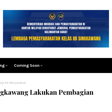
ang
Coming Soon
kjil Ke Masyarakat
ingkawang Lakukan Pembagian