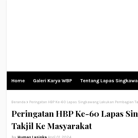
Home
Galeri Karya WBP
Tentang Lapas Singkaw
Beranda
Peringatan HBP Ke-60 Lapas Singkawang Lakukan Pembagian Ta
Peringatan HBP Ke-60 Lapas S
Takjil Ke Masyarakat
Humas Lasinka
April 01, 2024