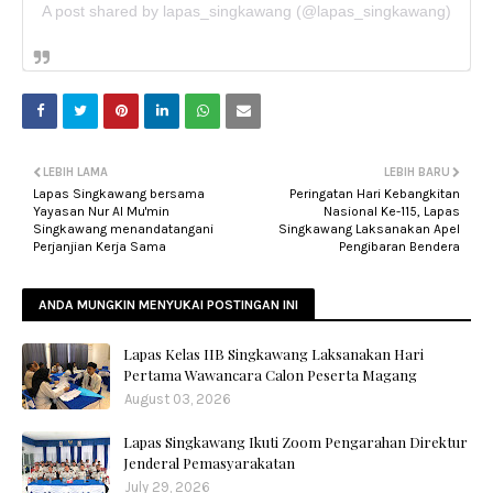
A post shared by lapas_singkawang (@lapas_singkawang)
LEBIH LAMA
LEBIH BARU
Lapas Singkawang bersama
Peringatan Hari Kebangkitan
Yayasan Nur Al Mu'min
Nasional Ke-115, Lapas
Singkawang menandatangani
Singkawang Laksanakan Apel
Perjanjian Kerja Sama
Pengibaran Bendera
ANDA MUNGKIN MENYUKAI POSTINGAN INI
Lapas Kelas IIB Singkawang Laksanakan Hari
Pertama Wawancara Calon Peserta Magang
August 03, 2026
Lapas Singkawang Ikuti Zoom Pengarahan Direktur
Jenderal Pemasyarakatan
July 29, 2026