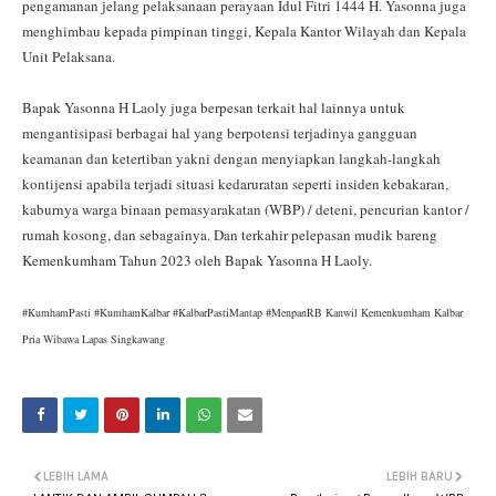
pengamanan jelang pelaksanaan perayaan Idul Fitri 1444 H. Yasonna juga
menghimbau kepada pimpinan tinggi, Kepala Kantor Wilayah dan Kepala
Unit Pelaksana.
Bapak Yasonna H Laoly juga berpesan terkait hal lainnya untuk
mengantisipasi berbagai hal yang berpotensi terjadinya gangguan
keamanan dan ketertiban yakni dengan menyiapkan langkah-langkah
kontijensi apabila terjadi situasi kedaruratan seperti insiden kebakaran,
kaburnya warga binaan pemasyarakatan (WBP) / deteni, pencurian kantor /
rumah kosong, dan sebagainya. Dan terkahir pelepasan mudik bareng
Kemenkumham Tahun 2023 oleh Bapak Yasonna H Laoly.
#KumhamPasti #KumhamKalbar #KalbarPastiMantap #MenpanRB Kanwil Kemenkumham Kalbar
Pria Wibawa Lapas Singkawang
LEBIH LAMA
LEBIH BARU