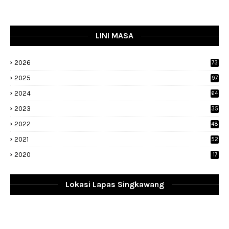
LINI MASA
2026
73
2025
97
2024
64
2023
35
1
2022
48
9
2021
52
2020
17
Lokasi Lapas Singkawang