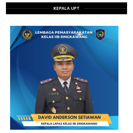
KEPALA UPT