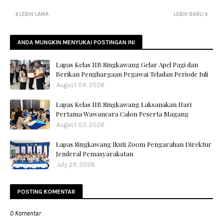
LEBIH LAMA
LEBIH BARU
ANDA MUNGKIN MENYUKAI POSTINGAN INI
Lapas Kelas IIB Singkawang Gelar Apel Pagi dan
Berikan Penghargaan Pegawai Teladan Periode Juli
August 04, 2026
Lapas Kelas IIB Singkawang Laksanakan Hari
Pertama Wawancara Calon Peserta Magang
August 03, 2026
Lapas Singkawang Ikuti Zoom Pengarahan Direktur
Jenderal Pemasyarakatan
July 29, 2026
POSTING KOMENTAR
0 Komentar