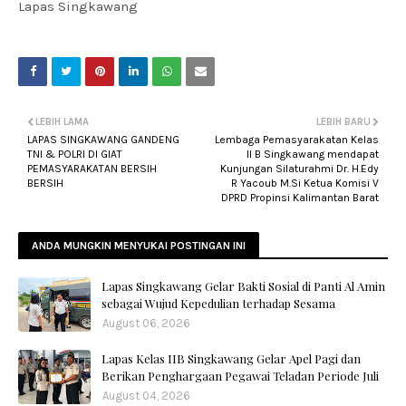
Lapas Singkawang
LEBIH LAMA
LEBIH BARU
LAPAS SINGKAWANG GANDENG
Lembaga Pemasyarakatan Kelas
TNI & POLRI DI GIAT
II B Singkawang mendapat
PEMASYARAKATAN BERSIH
Kunjungan Silaturahmi Dr. H.Edy
BERSIH
R Yacoub M.Si Ketua Komisi V
DPRD Propinsi Kalimantan Barat
ANDA MUNGKIN MENYUKAI POSTINGAN INI
Lapas Singkawang Gelar Bakti Sosial di Panti Al Amin
sebagai Wujud Kepedulian terhadap Sesama
August 06, 2026
Lapas Kelas IIB Singkawang Gelar Apel Pagi dan
Berikan Penghargaan Pegawai Teladan Periode Juli
August 04, 2026