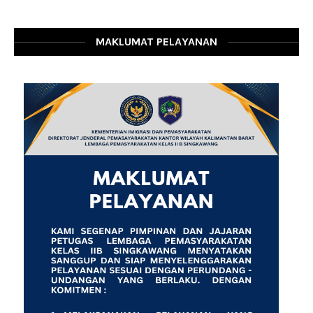
MAKLUMAT PELAYANAN