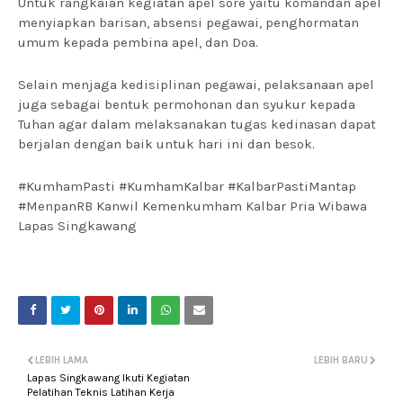
Untuk rangkaian kegiatan apel sore yaitu komandan apel
menyiapkan barisan, absensi pegawai, penghormatan
umum kepada pembina apel, dan Doa.
Selain menjaga kedisiplinan pegawai, pelaksanaan apel
juga sebagai bentuk permohonan dan syukur kepada
Tuhan agar dalam melaksanakan tugas kedinasan dapat
berjalan dengan baik untuk hari ini dan besok.
#KumhamPasti #KumhamKalbar #KalbarPastiMantap
#MenpanRB Kanwil Kemenkumham Kalbar Pria Wibawa
Lapas Singkawang
LEBIH LAMA
LEBIH BARU
Lapas Singkawang Ikuti Kegiatan
Pelatihan Teknis Latihan Kerja