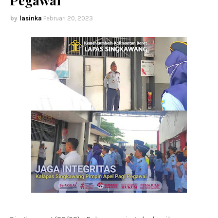
Pegawai
lasinka
Februari 20, 2023