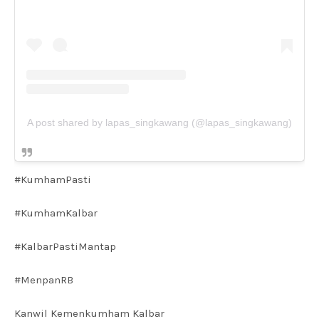
A post shared by lapas_singkawang (@lapas_singkawang)
#KumhamPasti
#KumhamKalbar
#KalbarPastiMantap
#MenpanRB
Kanwil Kemenkumham Kalbar