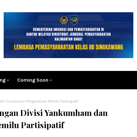
ang
Coming Soon
i Sosialisasi Pengawasan Pemilu Partisipatif
ngan Divisi Yankumham dan
milu Partisipatif