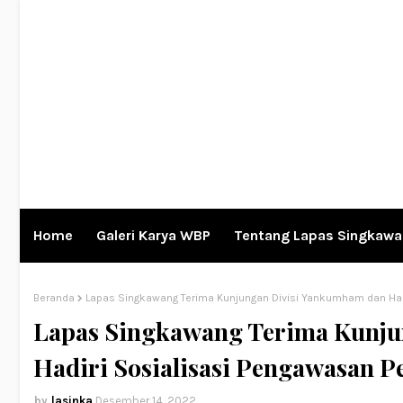
Home
Galeri Karya WBP
Tentang Lapas Singkaw
Beranda
Lapas Singkawang Terima Kunjungan Divisi Yankumham dan Hadir
Lapas Singkawang Terima Kunju
Hadiri Sosialisasi Pengawasan Pe
lasinka
Desember 14, 2022