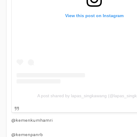
View this post on Instagram
A post shared by lapas_singkawang (@lapas_sing
@kemenkumhamri
@kemenpanrb