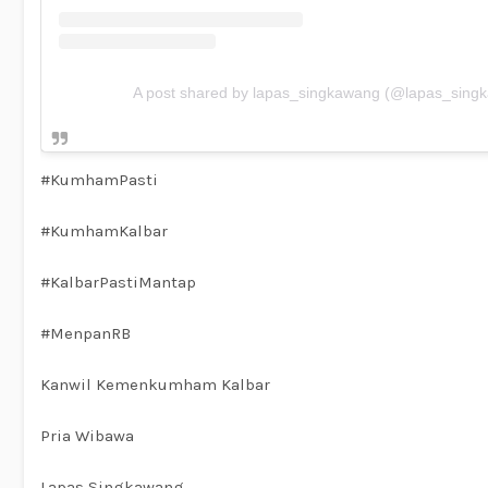
A post shared by lapas_singkawang (@lapas_sing
#KumhamPasti
#KumhamKalbar
#KalbarPastiMantap
#MenpanRB
Kanwil Kemenkumham Kalbar
Pria Wibawa
Lapas Singkawang