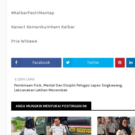
#KalbarPastiMantap
Kanwil Kemenkumham Kalbar
Pria Wibawa
Facebook
Twitter
LEBIH LAMA
Pembinaan Fisik, Mental Dan Disiplin Petugas Lapas Singkawang,
Laksanakan Latihan Menembak
ANDA MUNGKIN MENYUKAI POSTINGAN INI