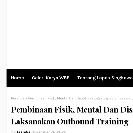
Home
Galeri Karya WBP
Tentang Lapas Singkaw
Beranda
Pembinaan Fisik, Mental Dan Disiplin Petugas Lapas Singkawan
Pembinaan Fisik, Mental Dan Dis
Laksanakan Outbound Training
lasinka
November 26, 2022