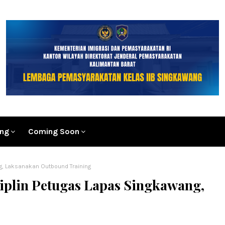
ang
Coming Soon
g, Laksanakan Outbound Training
iplin Petugas Lapas Singkawang,