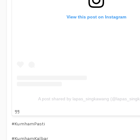
View this post on Instagram
A post shared by lapas_singkawang (@lapas_sing
#KumhamPasti
#KumhamKalbar