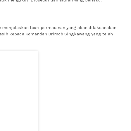
untuk mengikuti prosedur dan aturan yang berlaku.
b menjelaskan teori permaianan yang akan dilaksanakan
kasih kepada Komandan Brimob Singkawang yang telah