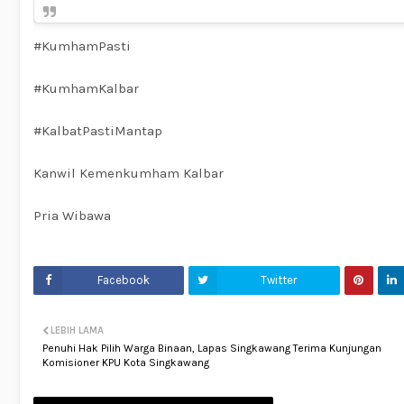
#KumhamPasti
#KumhamKalbar
#KalbatPastiMantap
Kanwil Kemenkumham Kalbar
Pria Wibawa
Facebook
Twitter
LEBIH LAMA
Penuhi Hak Pilih Warga Binaan, Lapas Singkawang Terima Kunjungan
Komisioner KPU Kota Singkawang