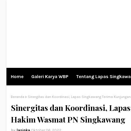
Home
Galeri Karya WBP
Tentang Lapas Singkaw
Beranda
Sinergitas dan Koordinasi, Lapas Singkawang Terima Kunjung
Sinergitas dan Koordinasi, Lap
Hakim Wasmat PN Singkawang
lasinka
Oktober 06, 2022