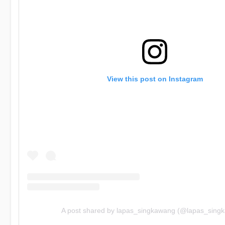
View this post on Instagram
A post shared by lapas_singkawang (@lapas_sing