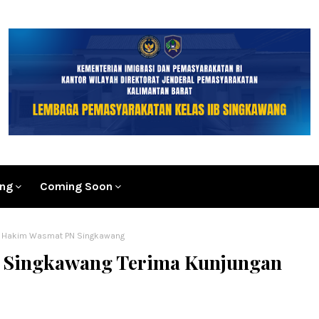
ang
Coming Soon
an Hakim Wasmat PN Singkawang
as Singkawang Terima Kunjungan