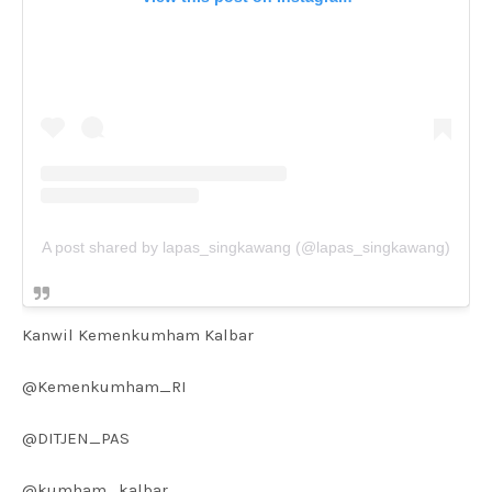
A post shared by lapas_singkawang (@lapas_singkawang)
Kanwil Kemenkumham Kalbar
@Kemenkumham_RI
@DITJEN_PAS
@kumham_kalbar