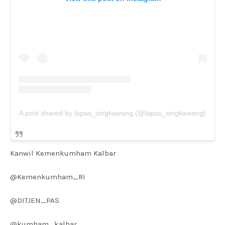
A post shared by lapas_singkawang (@lapas_singkawang)
Kanwil Kemenkumham Kalbar
@Kemenkumham_RI
@DITJEN_PAS
@kumham_kalbar