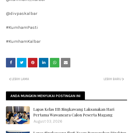
@divpaskalbar
#KumhamPasti
#KumhamKalbar
LEBIH LAMA
LEBIH BARU
ANDA MUNGKIN MENYUKAI POSTINGAN INI
Lapas Kelas IIB Singkawang Laksanakan Hari
Pertama Wawancara Calon Peserta Magang
August 03, 2026
Lapas Singkawang Ikuti Zoom Pengarahan Direktur