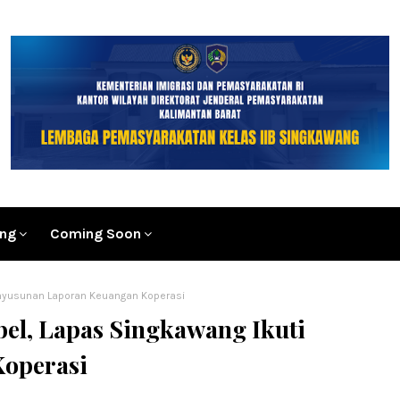
ang
Coming Soon
enyusunan Laporan Keuangan Koperasi
el, Lapas Singkawang Ikuti
operasi