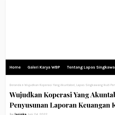
Home
Galeri Karya WBP
Tentang Lapas Singkaw
Beranda
Wujudkan Koperasi Yang Akuntabel, Lapas Singkawang Ikuti P
Wujudkan Koperasi Yang Akuntab
Penyusunan Laporan Keuangan K
lasinka
Juni 24, 2022