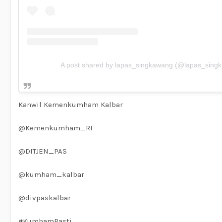
A post shared by lapas_singkawang (@lapas_sing
Kanwil Kemenkumham Kalbar
@Kemenkumham_RI
@DITJEN_PAS
@kumham_kalbar
@divpaskalbar
#KumhamPasti