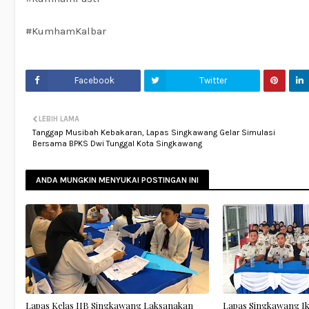
#KumhamKalbar
Facebook
Twitter
LEBIH LAMA
Tanggap Musibah Kebakaran, Lapas Singkawang Gelar Simulasi
Bersama BPKS Dwi Tunggal Kota Singkawang
ANDA MUNGKIN MENYUKAI POSTINGAN INI
Lapas Kelas IIB Singkawang Laksanakan
Lapas Singkawang I