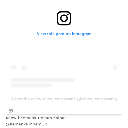
View this post on Instagram
A post shared by lapas_singkawang (@lapas_singkawang)
Kanwil Kemenkumham Kalbar
@Kemenkumham_RI