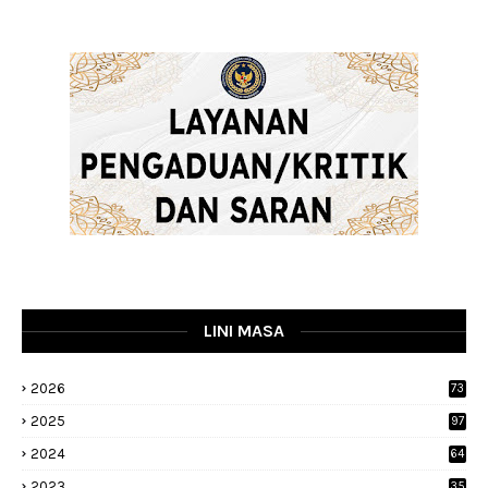
LINI MASA
2026
73
2025
97
2024
64
2023
35