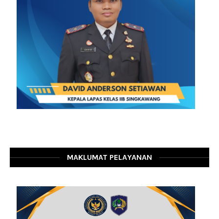
MAKLUMAT PELAYANAN