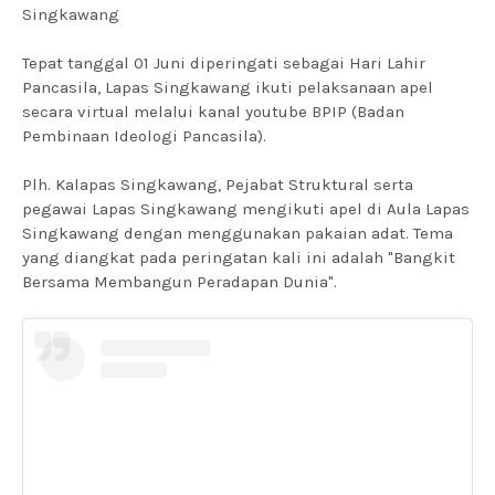
Singkawang
Tepat tanggal 01 Juni diperingati sebagai Hari Lahir
Pancasila, Lapas Singkawang ikuti pelaksanaan apel
secara virtual melalui kanal youtube BPIP (Badan
Pembinaan Ideologi Pancasila).
Plh. Kalapas Singkawang, Pejabat Struktural serta
pegawai Lapas Singkawang mengikuti apel di Aula Lapas
Singkawang dengan menggunakan pakaian adat. Tema
yang diangkat pada peringatan kali ini adalah "Bangkit
Bersama Membangun Peradapan Dunia".