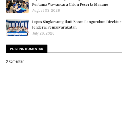
Pertama Wawancara Calon Peserta Magang
August 03, 2026
Lapas Singkawang Ikuti Zoom Pengarahan Direktur
Jenderal Pemasyarakatan
July 29, 2026
POSTING KOMENTAR
0 Komentar