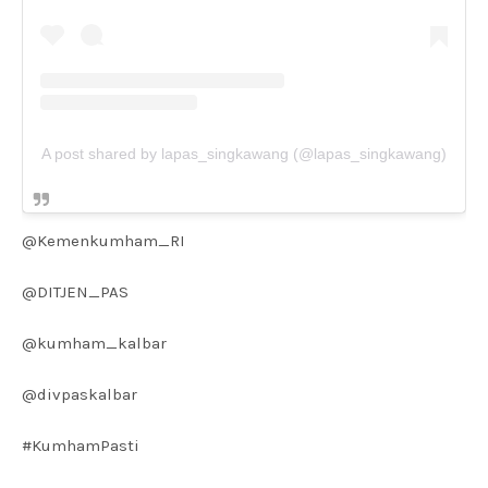
A post shared by lapas_singkawang (@lapas_singkawang)
@Kemenkumham_RI
@DITJEN_PAS
@kumham_kalbar
@divpaskalbar
#KumhamPasti