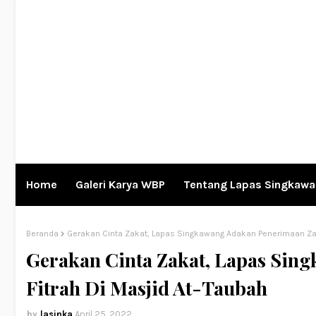
Home
Galeri Karya WBP
Tentang Lapas Singkaw
Beranda
Gerakan Cinta Zakat, Lapas Singkawang Adakan Penerimaan Zak
Gerakan Cinta Zakat, Lapas Sin
Fitrah Di Masjid At-Taubah
lasinka
April 25, 2022