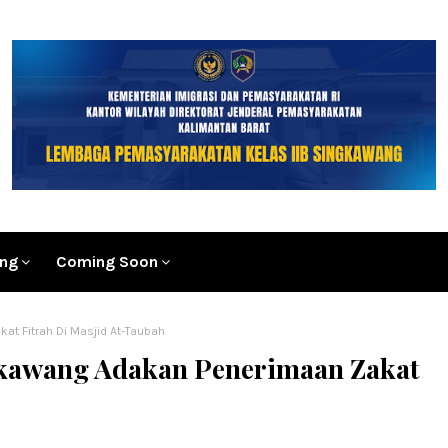
ang
Coming Soon
at Fitrah Di Masjid At-Taubah
gkawang Adakan Penerimaan Zakat