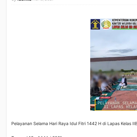
Pelayanan Selama Hari Raya Idul Fitri 1442 H di Lapas Kelas I