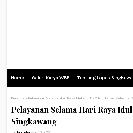
Home
Galeri Karya WBP
Tentang Lapas Singkaw
Beranda
Pelayanan Selama Hari Raya Idul Fitri 1442 H di Lapas Kelas IIB
Pelayanan Selama Hari Raya Idul 
Singkawang
lasinka
Mei 16, 2021