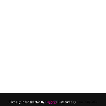
Edited By Tansa Created By
Blogging
| Distributed by
Sora Templates