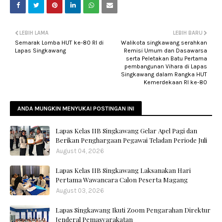
LEBIH LAMA
LEBIH BARU
Semarak Lomba HUT ke-80 RI di
Walikota singkawang serahkan
Lapas Singkawang
Remisi Umum dan Dasawarsa
serta Peletakan Batu Pertama
pembangunan Vihara di Lapas
Singkawang dalam Rangka HUT
Kemerdekaan RI ke-80
ANDA MUNGKIN MENYUKAI POSTINGAN INI
Lapas Kelas IIB Singkawang Gelar Apel Pagi dan
Berikan Penghargaan Pegawai Teladan Periode Juli
August 04, 2026
Lapas Kelas IIB Singkawang Laksanakan Hari
Pertama Wawancara Calon Peserta Magang
August 03, 2026
Lapas Singkawang Ikuti Zoom Pengarahan Direktur
Jenderal Pemasyarakatan