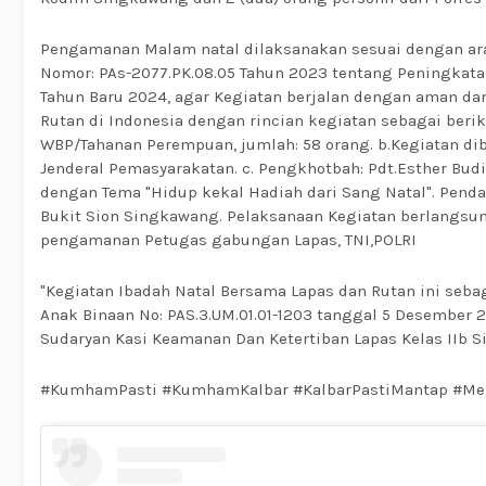
Pengamanan Malam natal dilaksanakan sesuai dengan ara
Nomor: PAs-2077.PK.08.05 Tahun 2023 tentang Peningkat
Tahun Baru 2024, agar Kegiatan berjalan dengan aman da
Rutan di Indonesia dengan rincian kegiatan sebagai beriku
WBP/Tahanan Perempuan, jumlah: 58 orang. b.Kegiatan di
Jenderal Pemasyarakatan. c. Pengkhotbah: Pdt.Esther Budi
dengan Tema "Hidup kekal Hadiah dari Sang Natal". Pendam
Bukit Sion Singkawang. Pelaksanaan Kegiatan berlangsu
pengamanan Petugas gabungan Lapas, TNI,POLRI
"Kegiatan Ibadah Natal Bersama Lapas dan Rutan ini seba
Anak Binaan No: PAS.3.UM.01.01-1203 tanggal 5 Desember 2
Sudaryan Kasi Keamanan Dan Ketertiban Lapas Kelas IIb 
#KumhamPasti #KumhamKalbar #KalbarPastiMantap #M