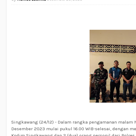
Singkawang (24/12) - Dalam rangka pengamanan malam Na
Desember 2023 mulai pukul 16.00 WIB-selesai, dengan mel
Kodim Singkawang dan 2 (dua) orang personil dari Polre