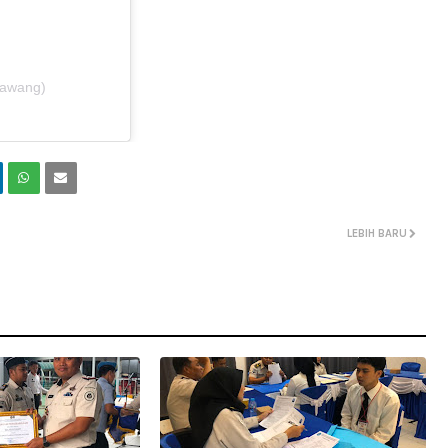
kawang)
LEBIH BARU