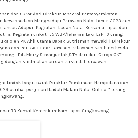
han dan Surat dari Direktur Jenderal Pemasyarakatan
an Kewaspadaan Menghadapi Perayaan Natal tahun 2023 dan
n lancar. Adapun Kegiatan Ibadah Natal Bersama Lapas dan
t : a. Kegiatan diikuti 55 WBP/Tahanan Laki-Laki 3 orang
buka oleh PK Ahli Utama Bapak Sutrisman mewakili Direktur
yono dan Pdt. Gatut dari Yayasan Pelayanan Kasih Bethesda
ping : Pdt.Merry Simanjuntak,S.Th dari dari Gereja GKTI
ng dengan khidmat,aman dan terkendali dibawah
gai tindak lanjut surat Direktur Pembinaan Narapidana dan
023 perihal perijinan Ibadah Malam Natal Online, " terang
Singkawang.
enpanRB Kanwil Kemenkumham Lapas Singkawang