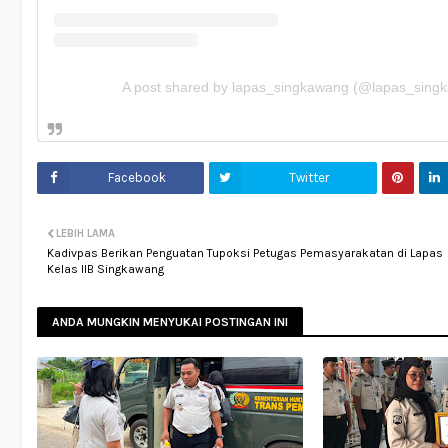
A post shared by lapas_singkawang (@lapas_sing
Facebook
Twitter
LEBIH LAMA
Kadivpas Berikan Penguatan Tupoksi Petugas Pemasyarakatan di Lapas
Kelas IIB Singkawang
ANDA MUNGKIN MENYUKAI POSTINGAN INI