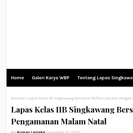
Home
Galeri Karya WBP
Tentang Lapas Singkaw
Beranda
Lapas Kelas IIB Singkawang Bersama TNI/Polri Lakukan Penga
Lapas Kelas IIB Singkawang Ber
Pengamanan Malam Natal
Humas Lasinka
Desember 25, 2023