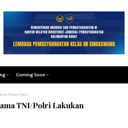
ang
Coming Soon
manan Malam Natal
sama TNI/Polri Lakukan