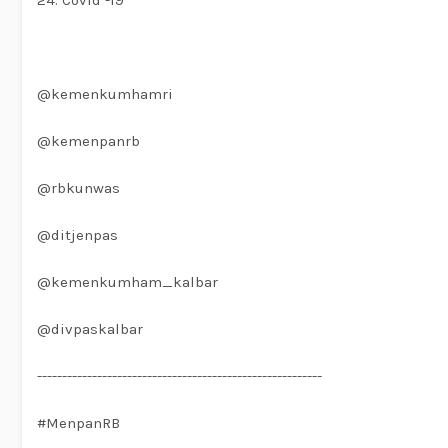
24. Covid -19
@kemenkumhamri
@kemenpanrb
@rbkunwas
@ditjenpas
@kemenkumham_kalbar
@divpaskalbar
---------------------------------------------------------
#MenpanRB