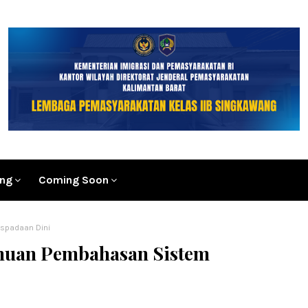
ang
Coming Soon
spadaan Dini
muan Pembahasan Sistem