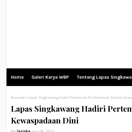
Home
Galeri Karya WBP
Tentang Lapas Singkaw
Beranda
Lapas Singkawang Hadiri Pertemuan Pembahasan Sistem Kewa
Lapas Singkawang Hadiri Perte
Kewaspadaan Dini
lasinka
Juni 08, 2023