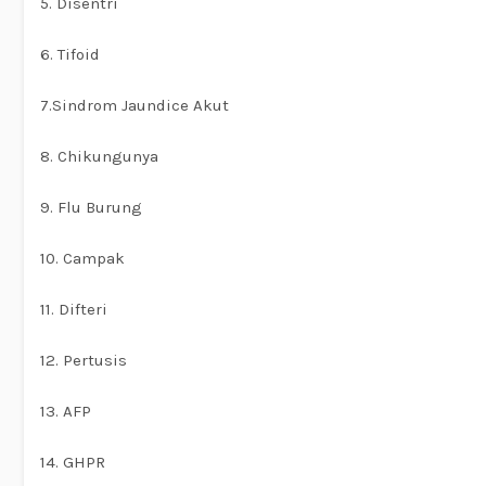
5. Disentri
6. Tifoid
7.Sindrom Jaundice Akut
8. Chikungunya
9. Flu Burung
10. Campak
11. Difteri
12. Pertusis
13. AFP
14. GHPR