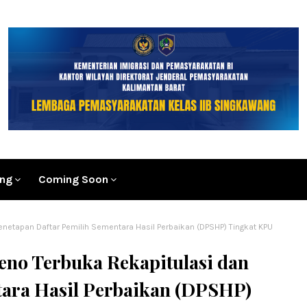
ang
Coming Soon
enetapan Daftar Pemilih Sementara Hasil Perbaikan (DPSHP) Tingkat KPU
eno Terbuka Rekapitulasi dan
tara Hasil Perbaikan (DPSHP)