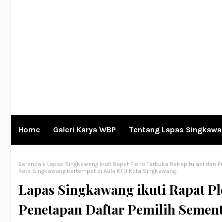
Home
Galeri Karya WBP
Tentang Lapas Singkaw
Beranda
Lapas Singkawang ikuti Rapat Pleno Terbuka Rekapitulasi dan P
Kota Singkawang bertempat di Aula KPU Kota Singkawang.
Lapas Singkawang ikuti Rapat Pl
Penetapan Daftar Pemilih Semen