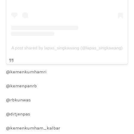
A post shared by lapas_singkawang (@lapas_singkawang)
@kemenkumhamri
@kemenpanrb
@rbkunwas
@ditjenpas
@kemenkumham_kalbar