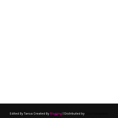
Edited By Tansa Created By
Blogging
| Distributed by
Sora Templates