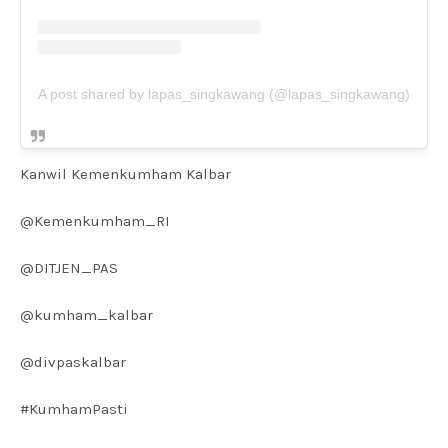
A post shared by lapas_singkawang (@lapas_singkawang)
Kanwil Kemenkumham Kalbar
@Kemenkumham_RI
@DITJEN_PAS
@kumham_kalbar
@divpaskalbar
#KumhamPasti