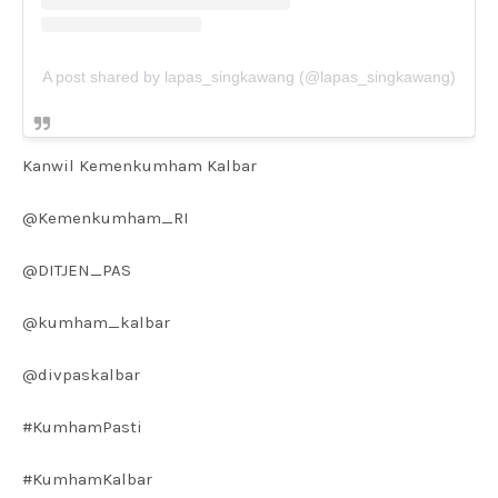
A post shared by lapas_singkawang (@lapas_singkawang)
Kanwil Kemenkumham Kalbar
@Kemenkumham_RI
@DITJEN_PAS
@kumham_kalbar
@divpaskalbar
#KumhamPasti
#KumhamKalbar