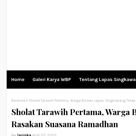
Home
Galeri Karya WBP
Tentang Lapas Singkaw
Beranda
Sholat Tarawih Pertama, Warga Binaan Lapas Singkawang Tet
Sholat Tarawih Pertama, Warga 
Rasakan Suasana Ramadhan
lasinka
April 02, 2022