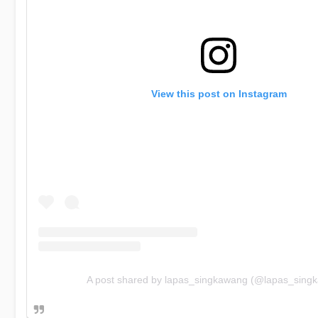
View this post on Instagram
A post shared by lapas_singkawang (@lapas_sing