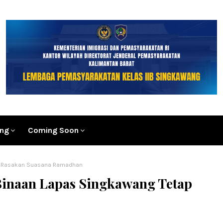
ang
Coming Soon
ap Rasakan Suasana Ramadhan
Binaan Lapas Singkawang Tetap