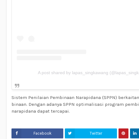
A post shared by lapas_singkawang (@lapas_sing
Sistem Penilaian Pembinaan Narapidana (SPPN) berkaita
binaan. Dengan adanya SPPN optimalisasi program pemb
narapidana dapat tercapai.
Facebook
Twitter