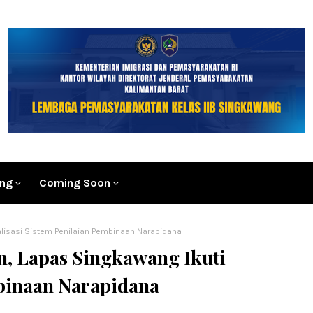
ang
Coming Soon
alisasi Sistem Penilaian Pembinaan Narapidana
, Lapas Singkawang Ikuti
mbinaan Narapidana