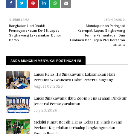
LEBIH LAMA
LEBIH BARU
Rangkaian Hari Bhakti
Mendapatkan Peringkat
Pemasyarakatan Ke-58, Lapas
Keempat, Lapas Singkawang
Singkawang Laksanakan Donor
Terima Pemantauan Dan
Darah
Evaluasi Dari Ditjen PAS Bersama
UNODC
ANDA MUNGKIN MENYUKAI POSTINGAN INI
Lapas Kelas IIB Singkawang Laksanakan Hari
Pertama Wawancara Calon Peserta Magang
August 03, 2026
Lapas Singkawang Ikuti Zoom Pengarahan Direktur
Jenderal Pemasyarakatan
July 29, 2026
Melalui Jumat Bersih, Lapas Kelas IIB Singkawang
Perkuat Kepedulian terhadap Lingkungan dan
Rumah Ibadah