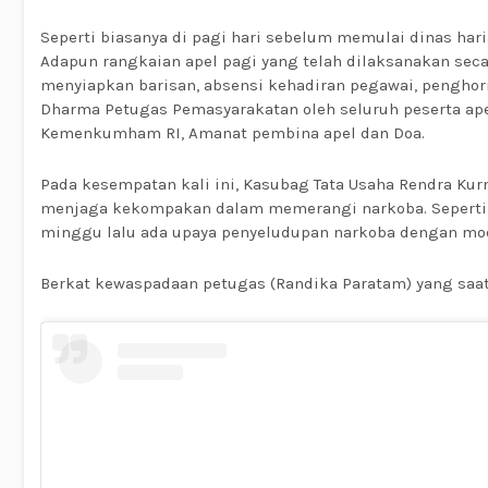
Seperti biasanya di pagi hari sebelum memulai dinas ha
Adapun rangkaian apel pagi yang telah dilaksanakan sec
menyiapkan barisan, absensi kehadiran pegawai, pengh
Dharma Petugas Pemasyarakatan oleh seluruh peserta ape
Kemenkumham RI, Amanat pembina apel dan Doa.
Pada kesempatan kali ini, Kasubag Tata Usaha Rendra K
menjaga kekompakan dalam memerangi narkoba. Seperti ya
minggu lalu ada upaya penyeludupan narkoba dengan mod
Berkat kewaspadaan petugas (Randika Paratam) yang saat 