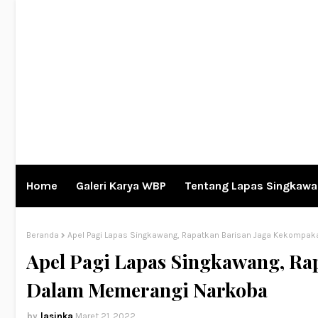
Home
Galeri Karya WBP
Tentang Lapas Singkaw
Beranda
Apel Pagi Lapas Singkawang, Rapatkan Barisan Jaga Kekompa
Apel Pagi Lapas Singkawang, Ra
Dalam Memerangi Narkoba
lasinka
Maret 21, 2022