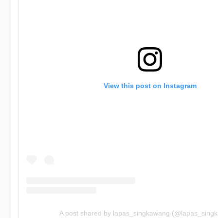
View this post on Instagram
A post shared by lapas_singkawang (@lapas_sing