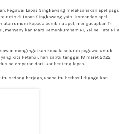
rian, Pegawai Lapas Singkawang melaksanakan apel pagi.
ara rutin di Lapas Singkawang yaitu komandan apel
ormatan umum kepada pembina apel, mengucapkan Tri
l, menyanyikan Mars Kemenkumham RI, Yel-yel Tata Nilai
urniawan mengingatkan kepada seluruh pegawai untuk
ng kita ketahui, hari sabtu tanggal 18 maret 2022
us pelemparan dari luar benteng lapas.
itu sedang berjaga, usaha itu berhasil digagalkan.