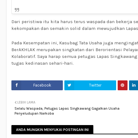
Dari peristiwa itu kita harus terus waspada dan bekerja s
kekompakan dan semakin solid dalam mewujudkan Lapas 
Pada Kesempatan ini, Kasubag Tata Usaha juga mengingatk
BerAKHLAK merupakan singkatan dari Berorientasi Pelayan
Kolaboratif. Saya harap semua petugas Lapas Singkawang
tugas kedinasan sehari-hari.
Facebook
Twitter
LEBIH LAMA
Selalu Waspada, Petugas Lapas Singkawang Gagalkan Usaha
Penyeludupan Narkoba
ANDA MUNGKIN MENYUKAI POSTINGAN INI